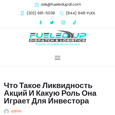
ask@fueledupdl.com
(202) 681-5038‬
(844) 948-FUDL
Skip
to
content
Что Такое Ликвидность
Акций И Какую Роль Она
Играет Для Инвестора
admin