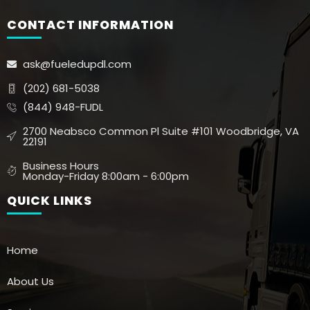
CONTACT INFORMATION
ask@fueledupdl.com
(202) 681-5038
(844) 948-FUDL
2700 Neabsco Common Pl Suite #101 Woodbridge, VA
22191
Business Hours
Monday-Friday 8:00am - 6:00pm
QUICK LINKS
Home
About Us