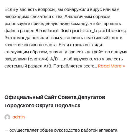
Если у вас есть вопросы, вы обнаружили вирус или вам
необходимо связаться с тех. Аналогичным образом
используйте приведенную ниже команду, чтобы прошить
файл в раздел B.fastboot flash partition_b partition.img.
Эта команда позволит вам установить неактивный слот в
качестве активного слота. Если строка выглядит
следующим образом, значит, у вас есть устройство с двумя
разделами (слотами) A/B…….и обнаружено, что у вас есть
системный раздел A/B. Потребляется всего…
Read More »
Официальный Сайт Совета Депутатов
Городского Округа Подольск
admin
— осуществляет общее руководство работой аппарата