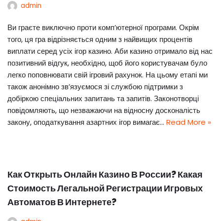
admin
Ви граєте виключно проти комп’ютерної програми. Окрім
того, ця гра відрізняється одним з найвищих процентів
виплати серед усіх ігор казино. Аби казино отримало від нас
позитивний відгук, необхідно, щоб його користувачам було
легко поповнювати свій ігровий рахунок. На цьому етапі ми
також анонімно зв’язуємося зі службою підтримки з
добіркою спеціальних запитань та запитів. Законотворці
повідомляють, що незважаючи на відносну досконалість
закону, оподаткування азартних ігор вимагає…
Read More »
Как Открыть Онлайн Казино В России? Какая
Стоимость Легальной Регистрации Игровых
Автоматов В Интернете?