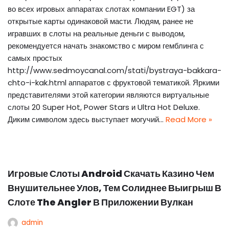
во всех игровых аппаратах слотах компании EGT) за
открытые карты одинаковой масти. Людям, ранее не
игравших в слоты на реальные деньги с выводом,
рекомендуется начать знакомство с миром гемблинга с
самых простых
http://www.sedmoycanal.com/stati/bystraya-bakkara-
chto-i-kak.html аппаратов с фруктовой тематикой. Яркими
представителями этой категории являются виртуальные
слоты 20 Super Hot, Power Stars и Ultra Hot Deluxe.
Диким символом здесь выступает могучий…
Read More »
Игровые Слоты Android Скачать Казино Чем
Внушительнее Улов, Тем Солиднее Выигрыш В
Слоте The Angler В Приложении Вулкан
admin