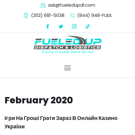
ask@fueledupdl.com
(202) 681-5038‬
(844) 948-FUDL
Skip
to
content
February 2020
Ігри На Гроші Грати Зараз В Онлайн Казино
України