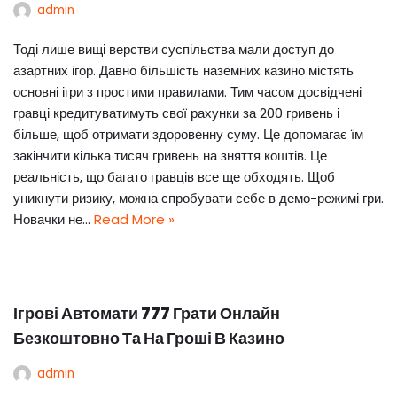
admin
Тоді лише вищі верстви суспільства мали доступ до
азартних ігор. Давно більшість наземних казино містять
основні ігри з простими правилами. Тим часом досвідчені
гравці кредитуватимуть свої рахунки за 200 гривень і
більше, щоб отримати здоровенну суму. Це допомагає їм
закінчити кілька тисяч гривень на зняття коштів. Це
реальність, що багато гравців все ще обходять. Щоб
уникнути ризику, можна спробувати себе в демо-режимі гри.
Новачки не…
Read More »
Ігрові Автомати 777 Грати Онлайн
Безкоштовно Та На Гроші В Казино
admin