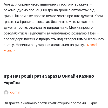
Але для справжнього відпочинку і гострих вражень –
рекомендуємо повноцінну гру на гроші в автоматах від 1
гривні. Інколи вже просто немає змоги про них думати. Коли
граєте на ігрових автоматах безплатно – то можете не
думати про те, отримаєте виграш чи ні. Можна просто
розслабитися і відпочити за улюбленою розвагою. Нові –
провайдери постійно працюють над створенням унікального
софту. Новинки регулярно з’являються на ринку…
Read
More »
Ігри На Гроші Грати Зараз В Онлайн Казино
України
admin
Ви граєте виключно проти комп’ютерної програми. Окрім