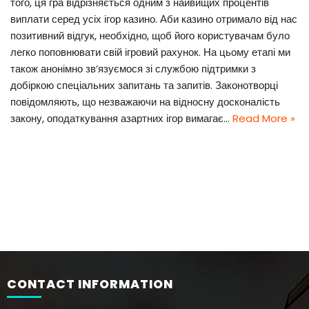
того, ця гра відрізняється одним з найвищих процентів
виплати серед усіх ігор казино. Аби казино отримало від нас
позитивний відгук, необхідно, щоб його користувачам було
легко поповнювати свій ігровий рахунок. На цьому етапі ми
також анонімно зв’язуємося зі службою підтримки з
добіркою спеціальних запитань та запитів. Законотворці
повідомляють, що незважаючи на відносну досконалість
закону, оподаткування азартних ігор вимагає…
Read More »
CONTACT INFORMATION