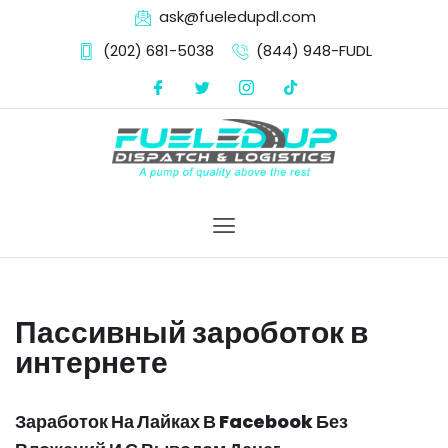
ask@fueledupdl.com
(202) 681-5038‬
(844) 948-FUDL
Skip
to
content
Пассивный зароботок в
интернете
Заработок На Лайках В Facebook Без